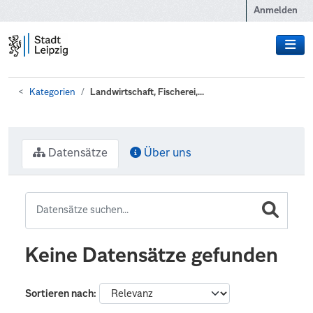
Zum Hauptinhalt wechseln
Anmelden
Kategorien
Landwirtschaft, Fischerei,...
Datensätze
Über uns
Keine Datensätze gefunden
Sortieren nach