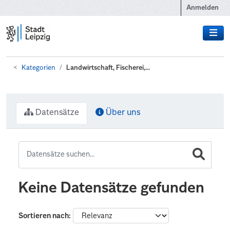
Zum Hauptinhalt wechseln
Anmelden
Kategorien
Landwirtschaft, Fischerei,...
Datensätze
Über uns
Keine Datensätze gefunden
Sortieren nach