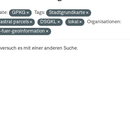
ate:
GPKG
Tags:
Stadtgrundkarte
astral parcels
DSGKL
lokal
Organisationen:
-fuer-geoinformation
 versuch es mit einer anderen Suche.