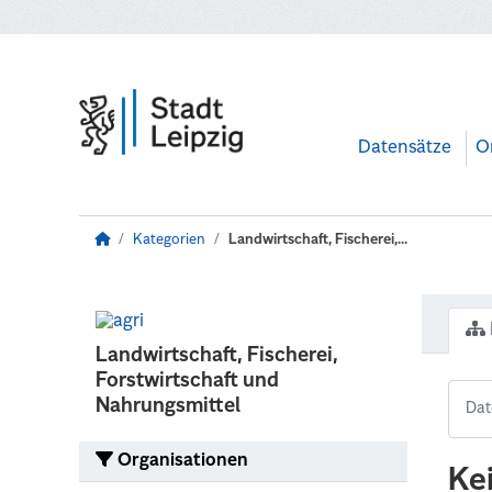
Zum Hauptinhalt wechseln
Datensätze
O
Kategorien
Landwirtschaft, Fischerei,...
Landwirtschaft, Fischerei,
Forstwirtschaft und
Nahrungsmittel
Organisationen
Ke