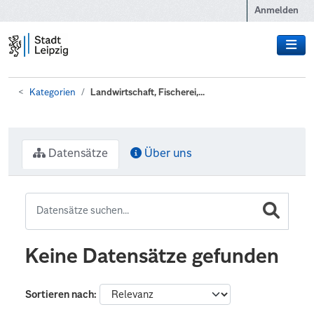
Zum Hauptinhalt wechseln
Anmelden
Kategorien
Landwirtschaft, Fischerei,...
Datensätze
Über uns
Keine Datensätze gefunden
Sortieren nach