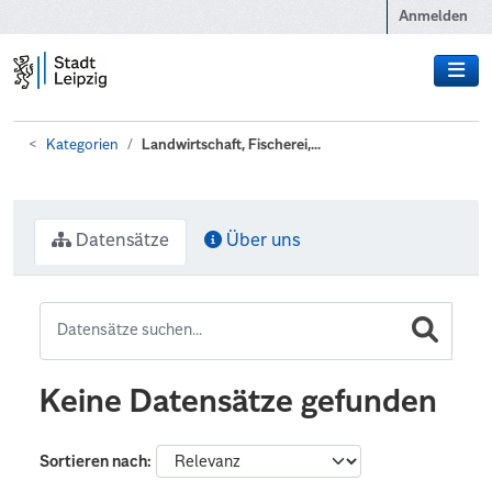
Zum Hauptinhalt wechseln
Anmelden
Kategorien
Landwirtschaft, Fischerei,...
Datensätze
Über uns
Keine Datensätze gefunden
Sortieren nach