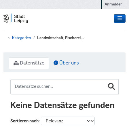
Zum Hauptinhalt wechseln
Anmelden
Kategorien
Landwirtschaft, Fischerei,...
Datensätze
Über uns
Keine Datensätze gefunden
Sortieren nach