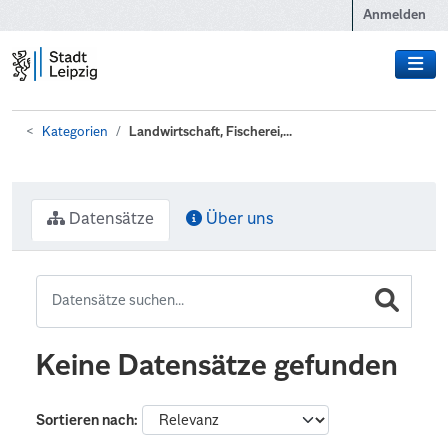
Zum Hauptinhalt wechseln
Anmelden
Kategorien
Landwirtschaft, Fischerei,...
Datensätze
Über uns
Keine Datensätze gefunden
Sortieren nach