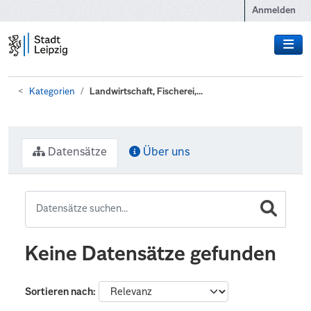
Zum Hauptinhalt wechseln
Anmelden
Kategorien
Landwirtschaft, Fischerei,...
Datensätze
Über uns
Keine Datensätze gefunden
Sortieren nach