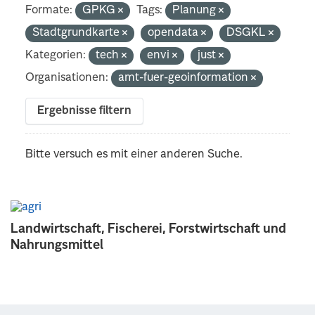
Formate:
GPKG
Tags:
Planung
Stadtgrundkarte
opendata
DSGKL
Kategorien:
tech
envi
just
Organisationen:
amt-fuer-geoinformation
Ergebnisse filtern
Bitte versuch es mit einer anderen Suche.
Landwirtschaft, Fischerei, Forstwirtschaft und
Nahrungsmittel