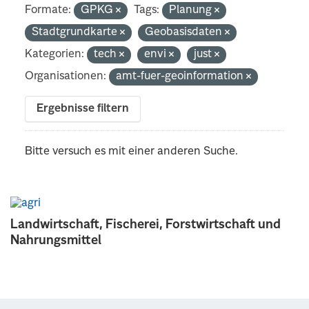
Formate:
GPKG
Tags:
Planung
Stadtgrundkarte
Geobasisdaten
Kategorien:
tech
envi
just
Organisationen:
amt-fuer-geoinformation
Ergebnisse filtern
Bitte versuch es mit einer anderen Suche.
Landwirtschaft, Fischerei, Forstwirtschaft und
Nahrungsmittel