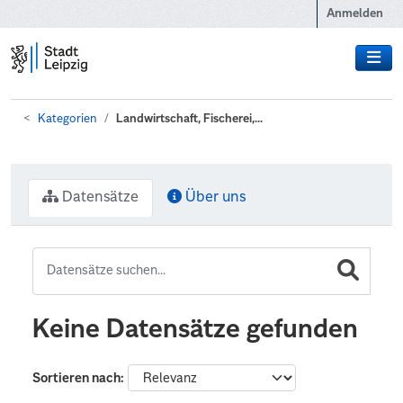
Zum Hauptinhalt wechseln
Anmelden
Kategorien
Landwirtschaft, Fischerei,...
Datensätze
Über uns
Keine Datensätze gefunden
Sortieren nach