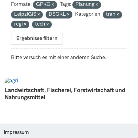
Formate:
GPKG
Tags:
Planung
LeipziGIS
DSGKL
Kategorien:
tran
regi
tech
Ergebnisse filtern
Bitte versuch es mit einer anderen Suche.
Landwirtschaft, Fischerei, Forstwirtschaft und
Nahrungsmittel
Impressum