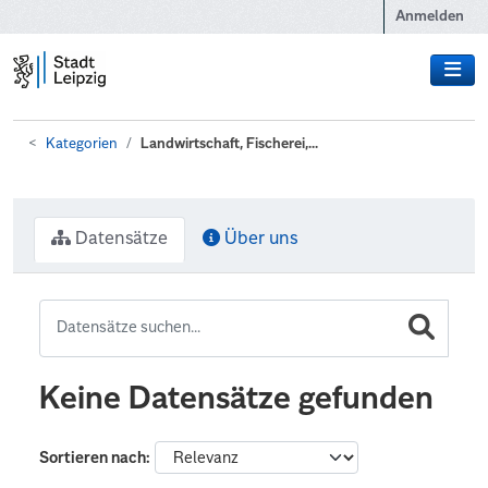
Zum Hauptinhalt wechseln
Anmelden
Kategorien
Landwirtschaft, Fischerei,...
Datensätze
Über uns
Keine Datensätze gefunden
Sortieren nach