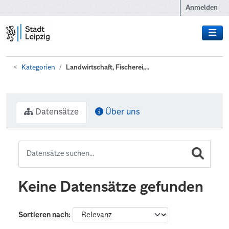
Zum Hauptinhalt wechseln
Anmelden
Kategorien
Landwirtschaft, Fischerei,...
Datensätze
Über uns
Keine Datensätze gefunden
Sortieren nach