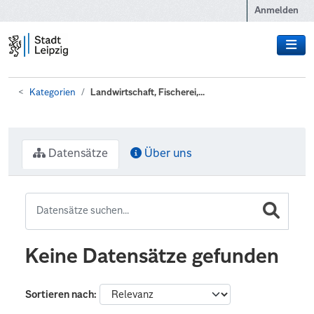
Zum Hauptinhalt wechseln
Anmelden
Kategorien
Landwirtschaft, Fischerei,...
Datensätze
Über uns
Keine Datensätze gefunden
Sortieren nach