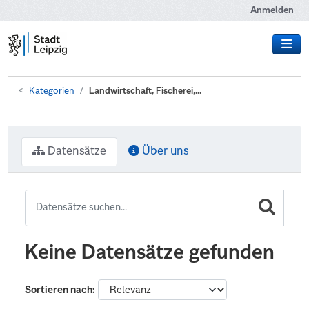
Zum Hauptinhalt wechseln
Anmelden
Kategorien
Landwirtschaft, Fischerei,...
Datensätze
Über uns
Keine Datensätze gefunden
Sortieren nach