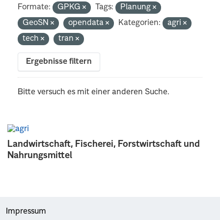
Formate:
GPKG
Tags:
Planung
GeoSN
opendata
Kategorien:
agri
tech
tran
Ergebnisse filtern
Bitte versuch es mit einer anderen Suche.
Landwirtschaft, Fischerei, Forstwirtschaft und
Nahrungsmittel
Impressum