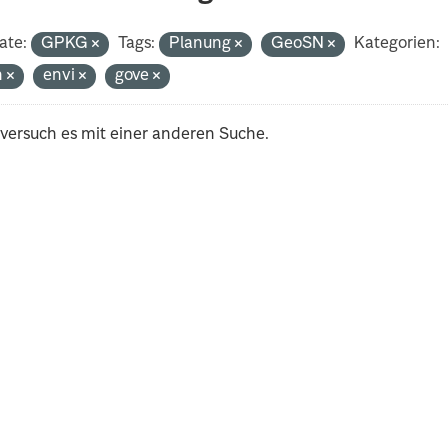
ate:
GPKG
Tags:
Planung
GeoSN
Kategorien:
h
envi
gove
 versuch es mit einer anderen Suche.