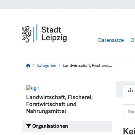
Zum Hauptinhalt wechseln
Datensätze
O
Kategorien
Landwirtschaft, Fischerei,...
Landwirtschaft, Fischerei,
Forstwirtschaft und
Nahrungsmittel
Organisationen
Ke