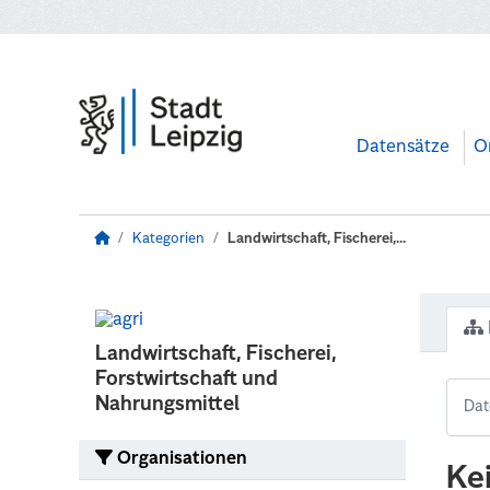
Zum Hauptinhalt wechseln
Datensätze
O
Kategorien
Landwirtschaft, Fischerei,...
Landwirtschaft, Fischerei,
Forstwirtschaft und
Nahrungsmittel
Organisationen
Ke