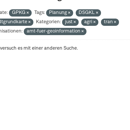
ate:
GPKG
Tags:
Planung
DSGKL
dtgrundkarte
Kategorien:
just
agri
tran
isationen:
amt-fuer-geoinformation
 versuch es mit einer anderen Suche.