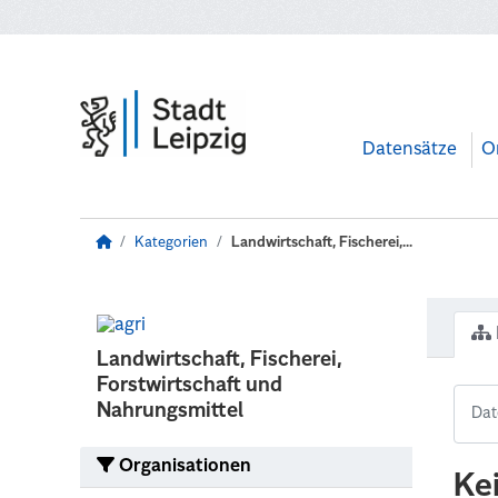
Zum Hauptinhalt wechseln
Datensätze
O
Kategorien
Landwirtschaft, Fischerei,...
Landwirtschaft, Fischerei,
Forstwirtschaft und
Nahrungsmittel
Organisationen
Ke