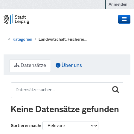
Zum Hauptinhalt wechseln
Anmelden
Kategorien
Landwirtschaft, Fischerei,...
Datensätze
Über uns
Keine Datensätze gefunden
Sortieren nach