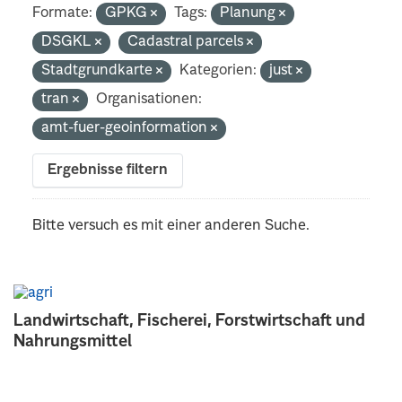
Formate:
GPKG
Tags:
Planung
DSGKL
Cadastral parcels
Stadtgrundkarte
Kategorien:
just
tran
Organisationen:
amt-fuer-geoinformation
Ergebnisse filtern
Bitte versuch es mit einer anderen Suche.
Landwirtschaft, Fischerei, Forstwirtschaft und
Nahrungsmittel