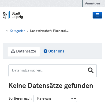
Zum Hauptinhalt wechseln
Anmelden
Kategorien
Landwirtschaft, Fischerei,...
Datensätze
Über uns
Keine Datensätze gefunden
Sortieren nach