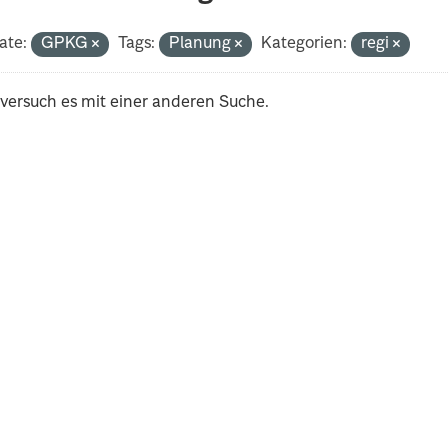
ate:
GPKG
Tags:
Planung
Kategorien:
regi
 versuch es mit einer anderen Suche.