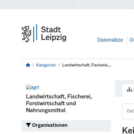
Zum Hauptinhalt wechseln
Datensätze
O
Kategorien
Landwirtschaft, Fischerei,...
Landwirtschaft, Fischerei,
Forstwirtschaft und
Nahrungsmittel
Organisationen
Ke