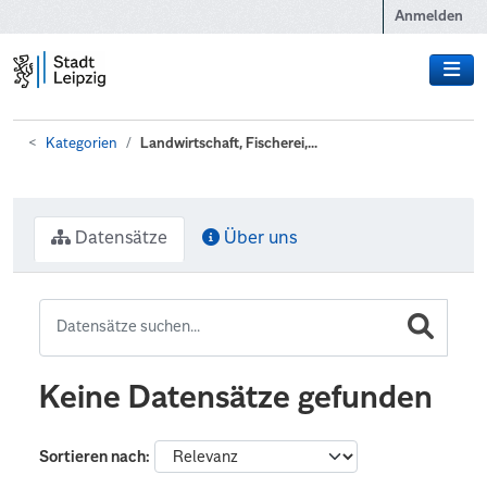
Zum Hauptinhalt wechseln
Anmelden
Kategorien
Landwirtschaft, Fischerei,...
Datensätze
Über uns
Keine Datensätze gefunden
Sortieren nach