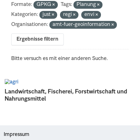
Formate:
GPKG
Tags:
Planung
Kategorien:
just
regi
envi
Organisationen:
amt-fuer-geoinformation
Ergebnisse filtern
Bitte versuch es mit einer anderen Suche.
Landwirtschaft, Fischerei, Forstwirtschaft und
Nahrungsmittel
Impressum