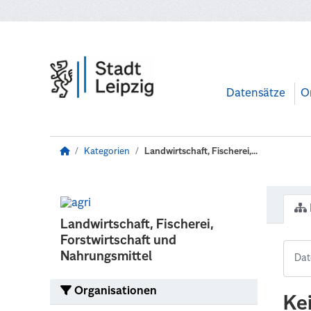
Zum Hauptinhalt wechseln
Datensätze
O
Kategorien
Landwirtschaft, Fischerei,...
Landwirtschaft, Fischerei,
Forstwirtschaft und
Nahrungsmittel
Organisationen
Ke