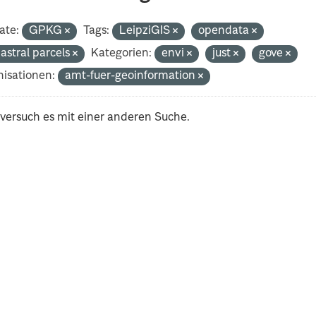
ate:
GPKG
Tags:
LeipziGIS
opendata
astral parcels
Kategorien:
envi
just
gove
isationen:
amt-fuer-geoinformation
 versuch es mit einer anderen Suche.