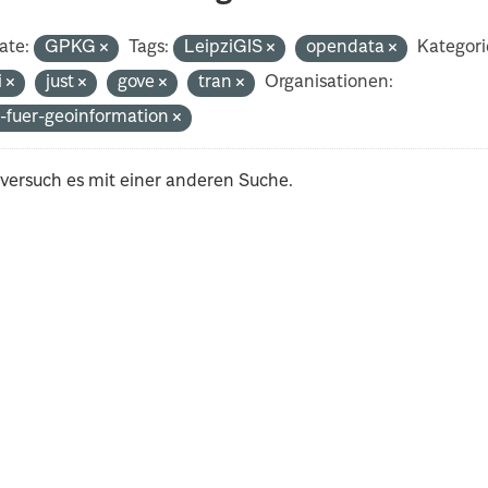
ate:
GPKG
Tags:
LeipziGIS
opendata
Kategori
i
just
gove
tran
Organisationen:
-fuer-geoinformation
 versuch es mit einer anderen Suche.