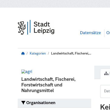
Zum Hauptinhalt wechseln
Datensätze
O
Kategorien
Landwirtschaft, Fischerei,...
Landwirtschaft, Fischerei,
Forstwirtschaft und
Nahrungsmittel
Organisationen
Ke