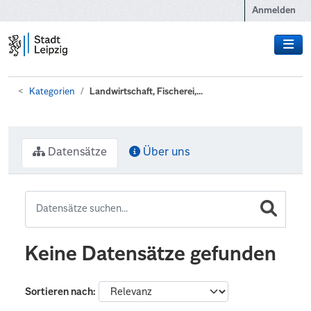
Zum Hauptinhalt wechseln
Anmelden
Kategorien
Landwirtschaft, Fischerei,...
Datensätze
Über uns
Keine Datensätze gefunden
Sortieren nach