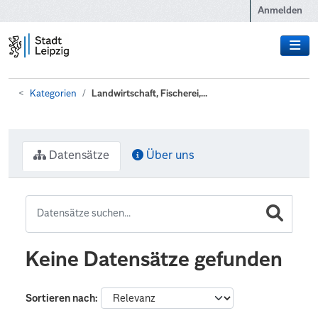
Zum Hauptinhalt wechseln
Anmelden
Kategorien
Landwirtschaft, Fischerei,...
Datensätze
Über uns
Keine Datensätze gefunden
Sortieren nach