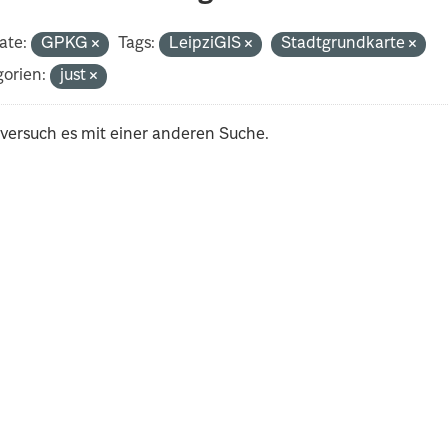
ate:
GPKG
Tags:
LeipziGIS
Stadtgrundkarte
orien:
just
 versuch es mit einer anderen Suche.