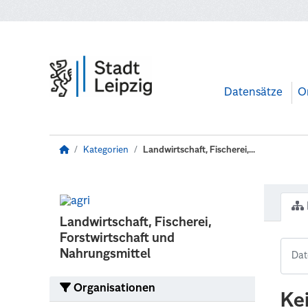
Zum Hauptinhalt wechseln
Datensätze
O
Kategorien
Landwirtschaft, Fischerei,...
Landwirtschaft, Fischerei,
Forstwirtschaft und
Nahrungsmittel
Organisationen
Ke