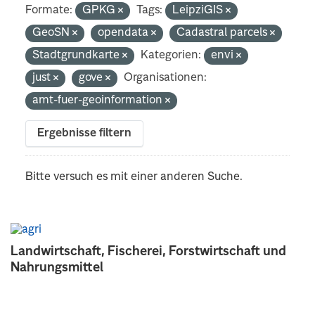
Formate:
GPKG
Tags:
LeipziGIS
GeoSN
opendata
Cadastral parcels
Stadtgrundkarte
Kategorien:
envi
just
gove
Organisationen:
amt-fuer-geoinformation
Ergebnisse filtern
Bitte versuch es mit einer anderen Suche.
Landwirtschaft, Fischerei, Forstwirtschaft und
Nahrungsmittel