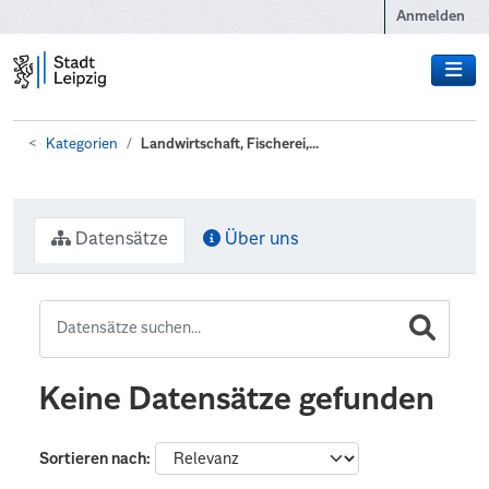
Zum Hauptinhalt wechseln
Anmelden
Kategorien
Landwirtschaft, Fischerei,...
Datensätze
Über uns
Keine Datensätze gefunden
Sortieren nach