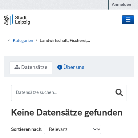
Zum Hauptinhalt wechseln
Anmelden
Kategorien
Landwirtschaft, Fischerei,...
Datensätze
Über uns
Keine Datensätze gefunden
Sortieren nach