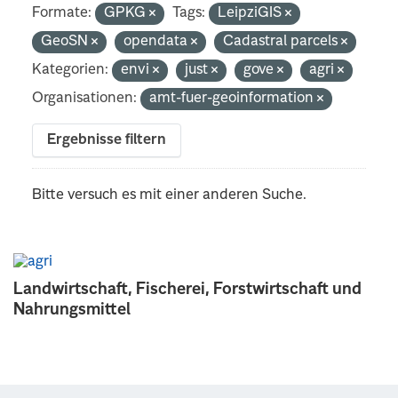
Formate:
GPKG
Tags:
LeipziGIS
GeoSN
opendata
Cadastral parcels
Kategorien:
envi
just
gove
agri
Organisationen:
amt-fuer-geoinformation
Ergebnisse filtern
Bitte versuch es mit einer anderen Suche.
Landwirtschaft, Fischerei, Forstwirtschaft und
Nahrungsmittel