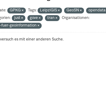
ate:
GPKG
Tags:
LeipziGIS
GeoSN
opendat
orien:
just
gove
tran
Organisationen:
-fuer-geoinformation
 versuch es mit einer anderen Suche.