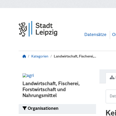
Zum Hauptinhalt wechseln
Datensätze
O
Kategorien
Landwirtschaft, Fischerei,...
Landwirtschaft, Fischerei,
Forstwirtschaft und
Nahrungsmittel
Organisationen
Ke