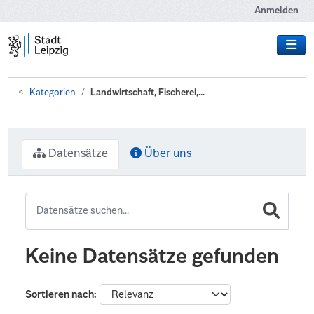
Zum Hauptinhalt wechseln
Anmelden
Kategorien
Landwirtschaft, Fischerei,...
Datensätze
Über uns
Keine Datensätze gefunden
Sortieren nach