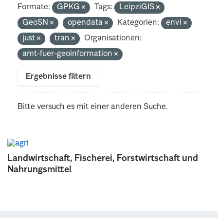
Formate:
GPKG
Tags:
LeipziGIS
GeoSN
opendata
Kategorien:
envi
just
tran
Organisationen:
amt-fuer-geoinformation
Ergebnisse filtern
Bitte versuch es mit einer anderen Suche.
Landwirtschaft, Fischerei, Forstwirtschaft und
Nahrungsmittel