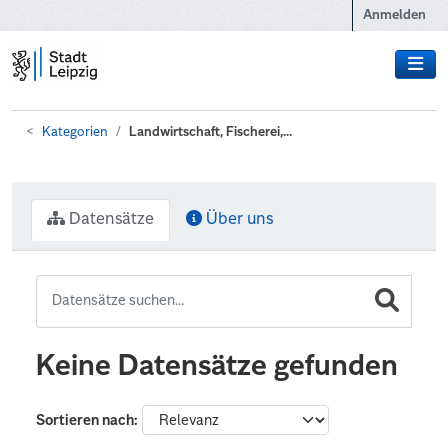
Zum Hauptinhalt wechseln
Anmelden
Kategorien
Landwirtschaft, Fischerei,...
Datensätze
Über uns
Keine Datensätze gefunden
Sortieren nach