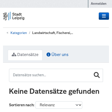
Zum Hauptinhalt wechseln
Anmelden
Kategorien
Landwirtschaft, Fischerei,...
Datensätze
Über uns
Keine Datensätze gefunden
Sortieren nach