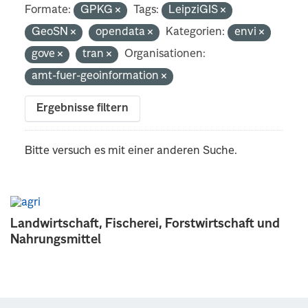
Formate:
GPKG
Tags:
LeipziGIS
GeoSN
opendata
Kategorien:
envi
gove
tran
Organisationen:
amt-fuer-geoinformation
Ergebnisse filtern
Bitte versuch es mit einer anderen Suche.
Landwirtschaft, Fischerei, Forstwirtschaft und
Nahrungsmittel