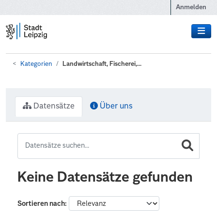
Zum Hauptinhalt wechseln
Anmelden
Kategorien
Landwirtschaft, Fischerei,...
Datensätze
Über uns
Keine Datensätze gefunden
Sortieren nach