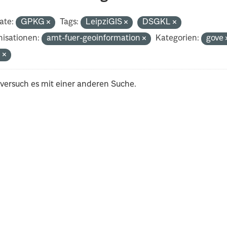
ate:
GPKG
Tags:
LeipziGIS
DSGKL
isationen:
amt-fuer-geoinformation
Kategorien:
gove
n
 versuch es mit einer anderen Suche.