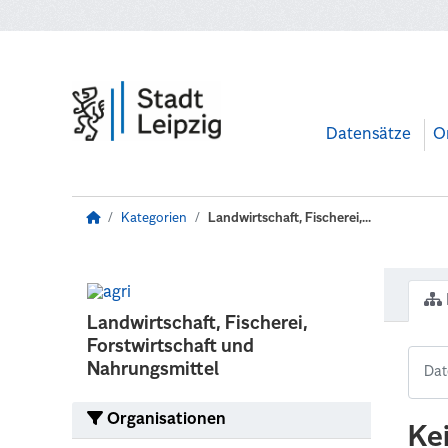
Zum Hauptinhalt wechseln
Datensätze
O
Kategorien
Landwirtschaft, Fischerei,...
Landwirtschaft, Fischerei,
Forstwirtschaft und
Nahrungsmittel
Organisationen
Ke