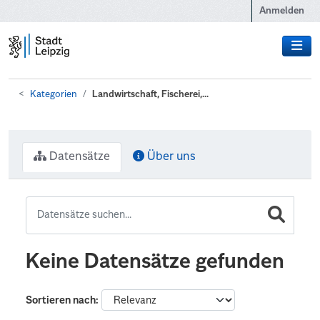
Zum Hauptinhalt wechseln
Anmelden
Kategorien
Landwirtschaft, Fischerei,...
Datensätze
Über uns
Keine Datensätze gefunden
Sortieren nach