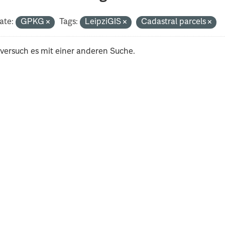
ate:
GPKG
Tags:
LeipziGIS
Cadastral parcels
 versuch es mit einer anderen Suche.