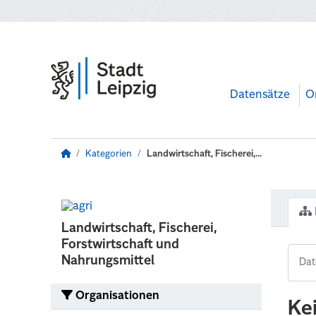
Zum Hauptinhalt wechseln
Datensätze
O
Kategorien
Landwirtschaft, Fischerei,...
Landwirtschaft, Fischerei,
Forstwirtschaft und
Nahrungsmittel
Organisationen
Ke