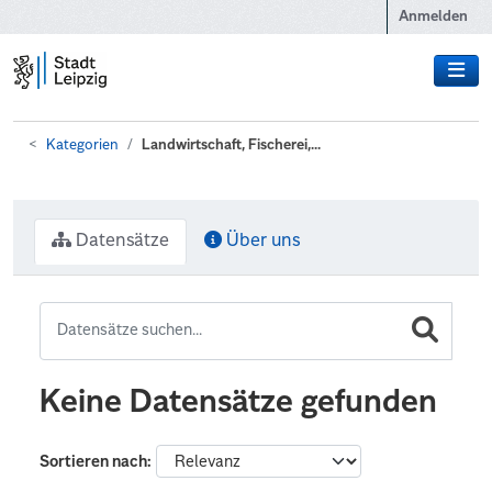
Zum Hauptinhalt wechseln
Anmelden
Kategorien
Landwirtschaft, Fischerei,...
Datensätze
Über uns
Keine Datensätze gefunden
Sortieren nach