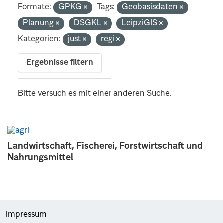
Formate:
GPKG
Tags:
Geobasisdaten
Planung
DSGKL
LeipziGIS
Kategorien:
just
regi
Ergebnisse filtern
Bitte versuch es mit einer anderen Suche.
Landwirtschaft, Fischerei, Forstwirtschaft und
Nahrungsmittel
Impressum