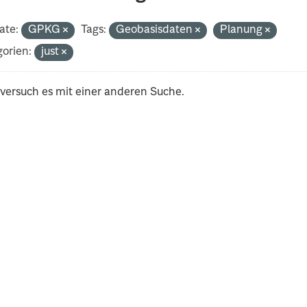
ate:
GPKG
Tags:
Geobasisdaten
Planung
orien:
just
 versuch es mit einer anderen Suche.