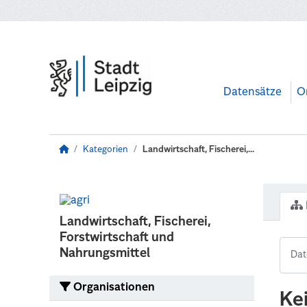
Zum Hauptinhalt wechseln
Datensätze
O
Kategorien
Landwirtschaft, Fischerei,...
Landwirtschaft, Fischerei,
Forstwirtschaft und
Nahrungsmittel
Organisationen
Ke