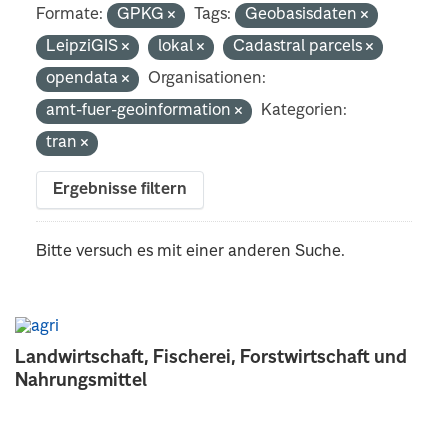
Formate:
GPKG
Tags:
Geobasisdaten
LeipziGIS
lokal
Cadastral parcels
opendata
Organisationen:
amt-fuer-geoinformation
Kategorien:
tran
Ergebnisse filtern
Bitte versuch es mit einer anderen Suche.
Landwirtschaft, Fischerei, Forstwirtschaft und
Nahrungsmittel