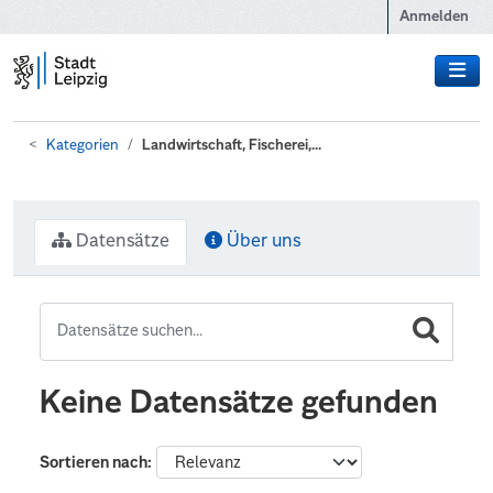
Zum Hauptinhalt wechseln
Anmelden
Kategorien
Landwirtschaft, Fischerei,...
Datensätze
Über uns
Keine Datensätze gefunden
Sortieren nach