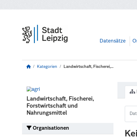
Zum Hauptinhalt wechseln
Datensätze
O
Kategorien
Landwirtschaft, Fischerei,...
Landwirtschaft, Fischerei,
Forstwirtschaft und
Nahrungsmittel
Organisationen
Ke