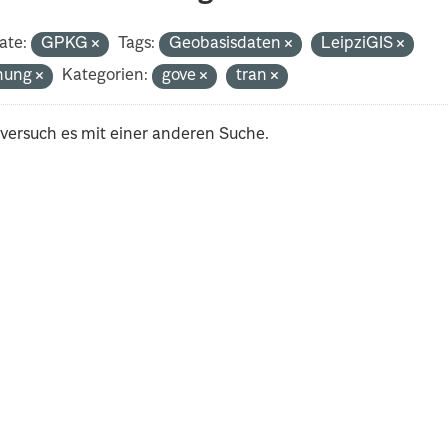
ate:
GPKG
Tags:
Geobasisdaten
LeipziGIS
nung
Kategorien:
gove
tran
 versuch es mit einer anderen Suche.