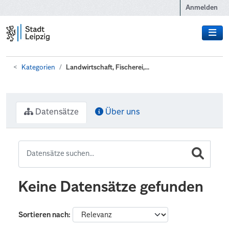
Zum Hauptinhalt wechseln
Anmelden
Kategorien
Landwirtschaft, Fischerei,...
Datensätze
Über uns
Keine Datensätze gefunden
Sortieren nach