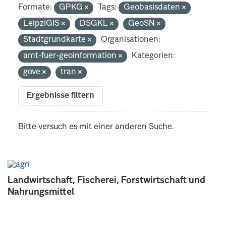
Formate:
GPKG
Tags:
Geobasisdaten
LeipziGIS
DSGKL
GeoSN
Stadtgrundkarte
Organisationen:
amt-fuer-geoinformation
Kategorien:
gove
tran
Ergebnisse filtern
Bitte versuch es mit einer anderen Suche.
Landwirtschaft, Fischerei, Forstwirtschaft und
Nahrungsmittel