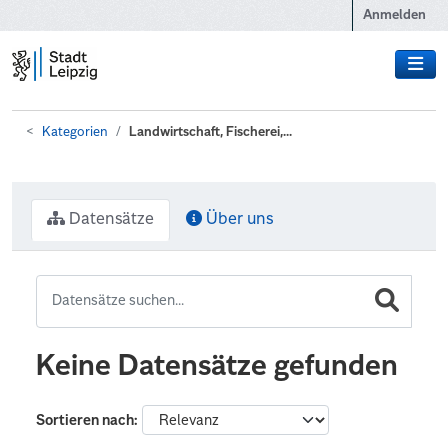
Zum Hauptinhalt wechseln
Anmelden
Kategorien
Landwirtschaft, Fischerei,...
Datensätze
Über uns
Keine Datensätze gefunden
Sortieren nach