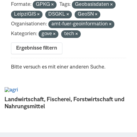
Formate:
GPKG
Tags:
Geobasisdaten
LeipziGIS
DSGKL
GeoSN
Organisationen:
amt-fuer-geoinformation
Kategorien:
gove
tech
Ergebnisse filtern
Bitte versuch es mit einer anderen Suche.
Landwirtschaft, Fischerei, Forstwirtschaft und
Nahrungsmittel