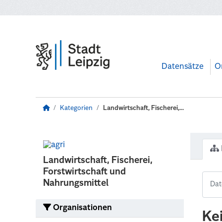
Zum Hauptinhalt wechseln
Datensätze
O
Kategorien
Landwirtschaft, Fischerei,...
Landwirtschaft, Fischerei,
Forstwirtschaft und
Nahrungsmittel
Organisationen
Ke