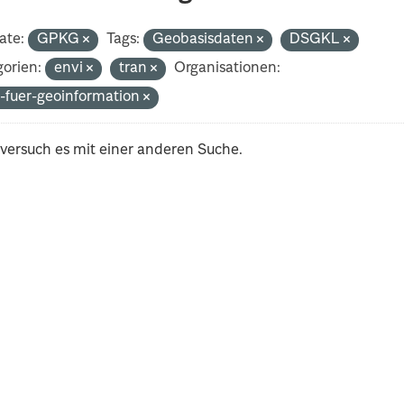
ate:
GPKG
Tags:
Geobasisdaten
DSGKL
orien:
envi
tran
Organisationen:
-fuer-geoinformation
 versuch es mit einer anderen Suche.