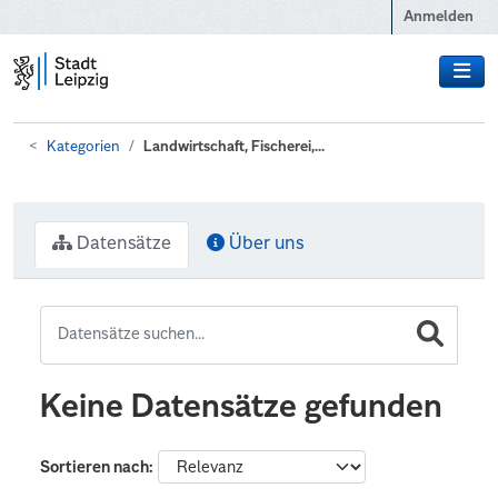
Zum Hauptinhalt wechseln
Anmelden
Kategorien
Landwirtschaft, Fischerei,...
Datensätze
Über uns
Keine Datensätze gefunden
Sortieren nach