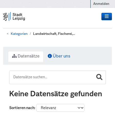
Zum Hauptinhalt wechseln
Anmelden
Kategorien
Landwirtschaft, Fischerei,...
Datensätze
Über uns
Keine Datensätze gefunden
Sortieren nach