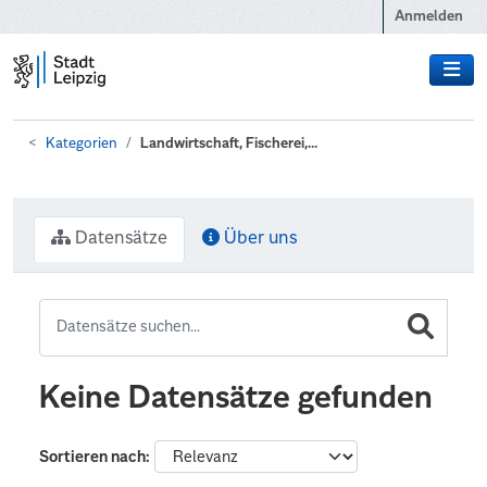
Zum Hauptinhalt wechseln
Anmelden
Kategorien
Landwirtschaft, Fischerei,...
Datensätze
Über uns
Keine Datensätze gefunden
Sortieren nach