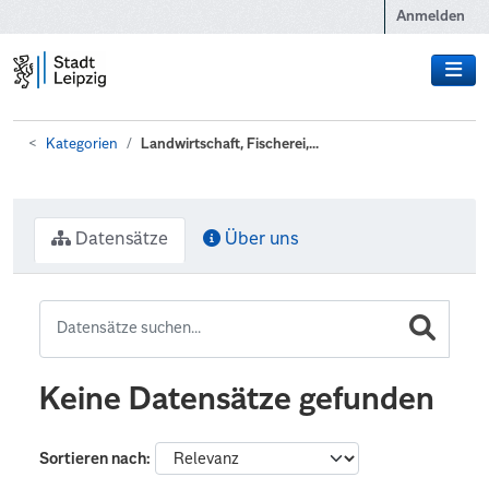
Zum Hauptinhalt wechseln
Anmelden
Kategorien
Landwirtschaft, Fischerei,...
Datensätze
Über uns
Keine Datensätze gefunden
Sortieren nach