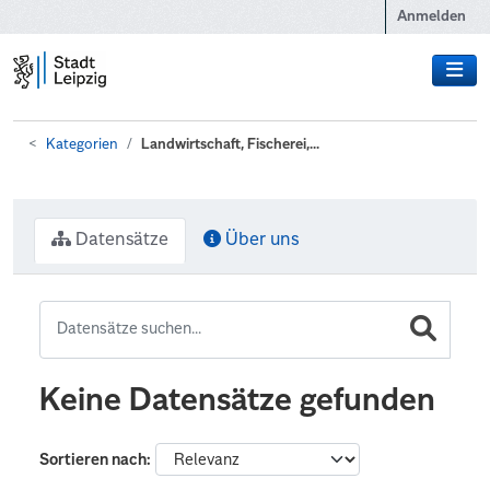
Zum Hauptinhalt wechseln
Anmelden
Kategorien
Landwirtschaft, Fischerei,...
Datensätze
Über uns
Keine Datensätze gefunden
Sortieren nach