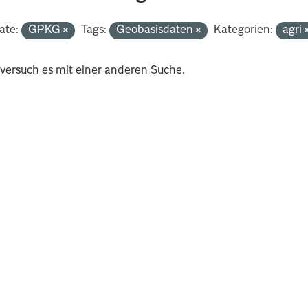
ate:
GPKG
Tags:
Geobasisdaten
Kategorien:
agri
 versuch es mit einer anderen Suche.