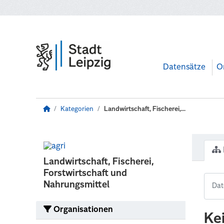
Zum Hauptinhalt wechseln
Datensätze
O
Kategorien
Landwirtschaft, Fischerei,...
Landwirtschaft, Fischerei,
Forstwirtschaft und
Nahrungsmittel
Organisationen
Ke