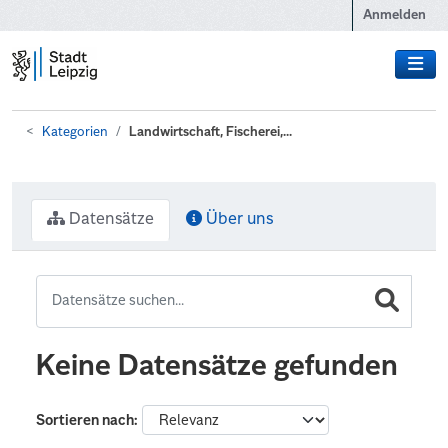
Zum Hauptinhalt wechseln
Anmelden
Kategorien
Landwirtschaft, Fischerei,...
Datensätze
Über uns
Keine Datensätze gefunden
Sortieren nach