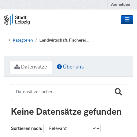
Zum Hauptinhalt wechseln
Anmelden
Kategorien
Landwirtschaft, Fischerei,...
Datensätze
Über uns
Keine Datensätze gefunden
Sortieren nach